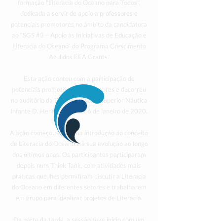
formação "Literacia do Oceano para Todos",
dedicada a servir de apoio a professores e
potenciais promotores no âmbito da candidatura
ao “SGS #3 – Apoio às Iniciativas de Educação e
Literacia do Oceano” do Programa Crescimento
Azul dos EEA Grants.
Esta ação contou com a participação de
potenciais promotores e professores e decorreu
no auditório da DGRM e Escola Superior Náutica
Infante D. Henrique, no dia 6 de janeiro de 2020.
A ação começou com uma introdução ao conceito
de Literacia do Oceano e à sua evolução ao longo
dos últimos anos. Os participantes participaram
depois num Think Tank, com atividades mais
práticas que lhes permitiram discutir a Literacia
do Oceano em diferentes setores e trabalharem
em grupo para idealizar projetos de Literacia.
Da parte da tarde, a sessão teve início com um