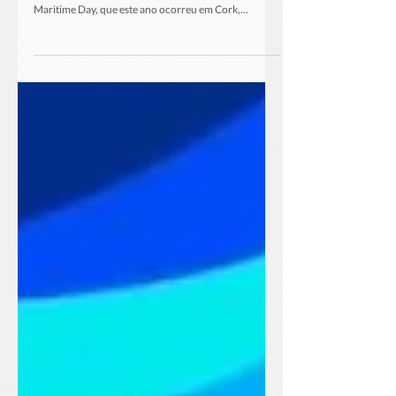
A DGPM - Direção-Geral de Política do Mar esteve
representada, nos últimos dias, no European
Maritime Day, que este ano ocorreu em Cork,...