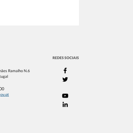
REDES SOCIAIS
lhães Ramalho N.6
tugal
000
gov.pt