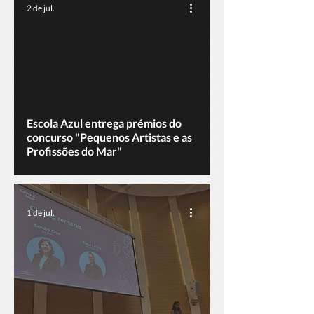
2 de jul.
ad video
Escola Azul entrega prémios do
concurso "Pequenos Artistas e as
Profissões do Mar"
1 de jul.