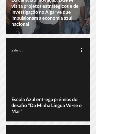
visita projetos estratégicos e de
investigação no Algarve que
impulsionam a economia azul
nacional
2 de jul.
ad video
Escola Azul entrega prémios do
desafio "Da Minha Língua Vê-se o
Mar"