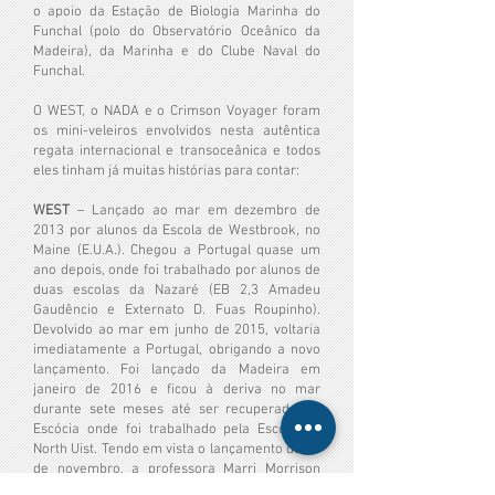
o apoio da Estação de Biologia Marinha do
Funchal (polo do Observatório Oceânico da
Madeira), da Marinha e do Clube Naval do
Funchal.
O WEST, o NADA e o Crimson Voyager foram
os mini-veleiros envolvidos nesta autêntica
regata internacional e transoceânica e todos
eles tinham já muitas histórias para contar:
WEST
– Lançado ao mar em dezembro de
2013 por alunos da Escola de Westbrook, no
Maine (E.U.A.). Chegou a Portugal quase um
ano depois, onde foi trabalhado por alunos de
duas escolas da Nazaré (EB 2,3 Amadeu
Gaudêncio e Externato D. Fuas Roupinho).
Devolvido ao mar em junho de 2015, voltaria
imediatamente a Portugal, obrigando a novo
lançamento. Foi lançado da Madeira em
janeiro de 2016 e ficou à deriva no mar
durante sete meses até ser recuperado na
Escócia onde foi trabalhado pela Escola de
North Uist. Tendo em vista o lançamento de 13
de novembro, a professora Marri Morrison
veio de carro desde a Escócia até Portugal