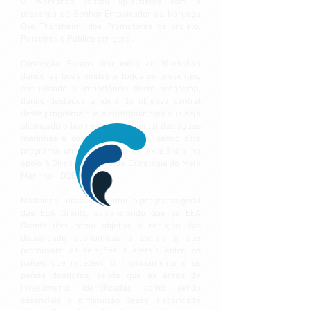
O Workshop contou igualmente com a
presença do Senhor Embaixador da Noruega
Ove Thorsheim, dos Promotores de projeto,
Parceiros e Público em geral.
Conceição Santos deu início ao Workshop
dando as boas vindas a todos os presentes,
assinalando a importância deste programa,
dando destaque à ideia do objetivo central
deste programa que é contribuir para que seja
alcançado o bom estado ambiental das águas
marinhas e costeiras europeias, sendo este
programa um instrumento de excelência no
apoio à Diretiva-quadro da Estratégia do Meio
Marinho - DQEM.
Madalena Lucas apresentou o programa geral
das EEA Grants, evidenciando que os EEA
Grants têm como objetivo a redução das
disparidade económicas e sociais e que
promovam as relações bilaterais entre os
países que recebem o financiamento e os
países doadores, sendo que as áreas de
investimento identificadas como sendo
essenciais à diminuição dessa disparidade