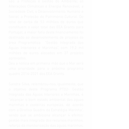
são: a Proteção e Gestão do Ambiente; as
Alterações Climáticas e Energia Renovável; a
Sociedade Civil; o Desenvolvimento Humano e
Social; a Proteção do Património Cultural. Do
total de cerca de 53 milhões de euros que
constituem o valor total das EEA Grants para
Portugal, a maior fatia deste financiamento foi
destinado ao desenvolvimento de projetos da
área Programática “Gestão Integrada das
Águas Interiores e Marinhas”, com 19.2 mil
milhões de euros alocados em 37 projetos
aprovados.
Deu a notícia em primeira mão que o Mar será
uma prioridade para o próximo programa
quadro 2014-2021 dos EEA Grants.
Sandra Silva, relembrou-nos, igualmente, que
o objetivo deste Programa PT02- Gestão
Integrada das Águas Interiores e Marinhas, é
“alcançar o bom estado ambiental das águas
marinhas e costeiras europeias, de acordo
com a Diretiva Quadro da Estratégia Marinha”,
sendo que se ambiciona alcançar 4 efeitos:
gestão mais integrada dos recursos marinhos,
reforço da monitorização das águas marinhas,