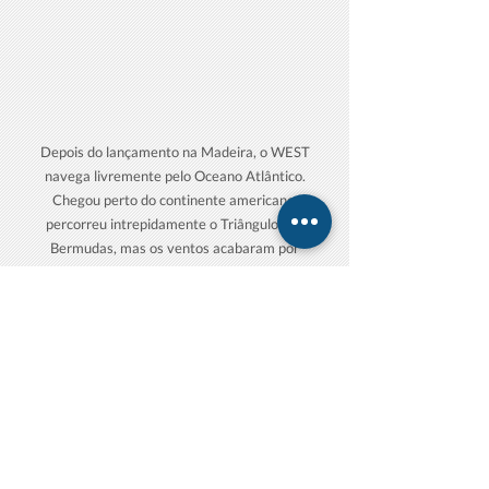
Depois do lançamento na Madeira, o WEST
navega livremente pelo Oceano Atlântico.
Chegou perto do continente americano,
percorreu intrepidamente o Triângulo das
Bermudas, mas os ventos acabaram por
trazê-lo de volta à Europa.
A partir de meados de agosto, quase sete
meses após o seu lançamento na Madeira, o
WEST aproxima-se promissoramente da
Irlanda. Em Portugal, a EMEPC e o IST/ISR
continuam a seguir o rumo do barquinho e
lançaram de imediato o apelo a marinheiros
e cientistas marinhos irlandeses para que
estivessem alerta para a iminente chegada